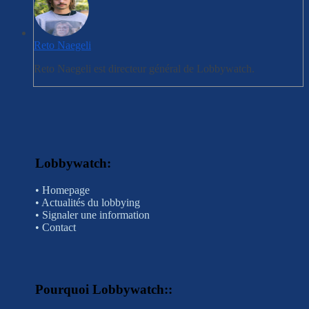
Reto Naegeli
Reto Naegeli est directeur général de Lobbywatch.
Lobbywatch:
•
Homepage
•
Actualités du lobbying
•
Signaler une information
•
Contact
Pourquoi Lobbywatch:
: