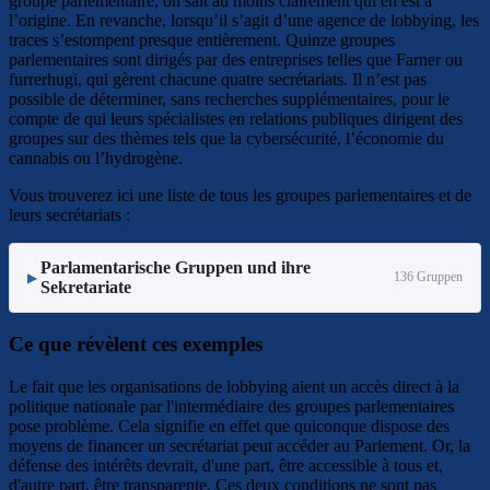
groupe parlementaire, on sait au moins clairement qui en est à
l’origine. En revanche, lorsqu’il s’agit d’une agence de lobbying, les
traces s’estompent presque entièrement. Quinze groupes
parlementaires sont dirigés par des entreprises telles que Farner ou
furrerhugi, qui gèrent chacune quatre secrétariats. Il n’est pas
possible de déterminer, sans recherches supplémentaires, pour le
compte de qui leurs spécialistes en relations publiques dirigent des
groupes sur des thèmes tels que la cybersécurité, l’économie du
cannabis ou l’hydrogène.
Vous trouverez ici une liste de tous les groupes parlementaires et de
leurs secrétariats :
Parlamentarische Gruppen und ihre
136 Gruppen
▶
Sekretariate
Ce que révèlent ces exemples
Le fait que les organisations de lobbying aient un accès direct à la
politique nationale par l'intermédiaire des groupes parlementaires
pose problème. Cela signifie en effet que quiconque dispose des
moyens de financer un secrétariat peut accéder au Parlement. Or, la
défense des intérêts devrait, d'une part, être accessible à tous et,
d'autre part, être transparente. Ces deux conditions ne sont pas