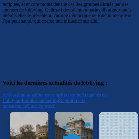
remplies, et encore moins dans le cas des groupes dirigés par des
agences de lobbying. Celles-ci devraient au moins divulguer quels
intérêts elles représentent, car une démocratie ne fonctionne que si
l’on peut savoir qui exerce une influence sur elle.
Voici les dernières actualités de lobbying :
All
Abstimmungsfinanzierung
Recherche
Actualités de
Lobbying
Politikfinanzierung
Rapport de la
transparence
Uncategorized