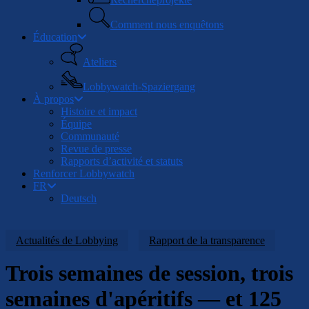
Comment nous enquêtons
Éducation
Ateliers
Lobbywatch-Spaziergang
À propos
Histoire et impact
Équipe
Communauté
Revue de presse
Rapports d’activité et statuts
Renforcer Lobbywatch
FR
Deutsch
Actualités de Lobbying
Rapport de la transparence
Trois semaines de session, trois
semaines d'apéritifs — et 125