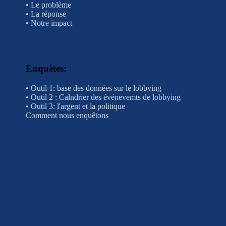
•
Le problème
•
La réponse
•
Notre impact
Enquêtes
:
• Outil 1: base des données sur le lobbying
•
Outil 2 : Calndrier des événevemts de lobbying
• Outil 3: l'argent et la politique
Comment nous enquêtons
Éducation
•
Visite guidée sur le lobbying
•
Ateliers