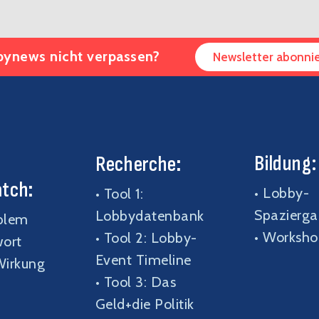
ynews nicht verpassen?
Newsletter abonni
:
Bildung:
Recherche
:
atch
•
Lobby-
• Tool 1:
Spazierg
Lobbydatenbank
blem
•
Worksho
•
Tool 2: Lobby-
ort
Event Timeline
Wirkung
• Tool 3: Das
Geld+die Politik