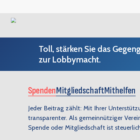
Skip
to
main
content
Toll, stärken Sie das Gegen
zur Lobbymacht.
Spenden
Mitgliedschaft
Mithelfen
Jeder Beitrag zählt: Mit Ihrer Unterstüt
transparenter. Als gemeinnütziger Verein
Spende oder Mitgliedschaft ist steuerlic