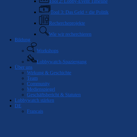
Tool 2: Lobby-Event Timeline
Tool 3: Das Geld + die Politik
Rechercheprojekte
Wie wir recherchieren
Bildung
Workshops
Lobbywatch-Spaziergang
Über uns
Wirkung & Geschichte
Team
Community
Medienspiegel
Geschäftsbericht & Statuten
Lobbywatch stärken
DE
Français