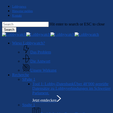
Skip
Lobbynews
to
Hinweise melden
main
Kontakt
content
Hit enter to search or ESC to close
Search
Close
Search
Menu
Wieso Lobbywatch?
Das Problem
Die Antwort
Unsere Wirkung
Recherche
SPalte 1
Tool 1: Lobby-Datenbank
Über 48’000 geprüfte
Datensätze zu Lobbyverbindungen im Schweizer
Parlament.
Jetzt entdecken
Spalte 1