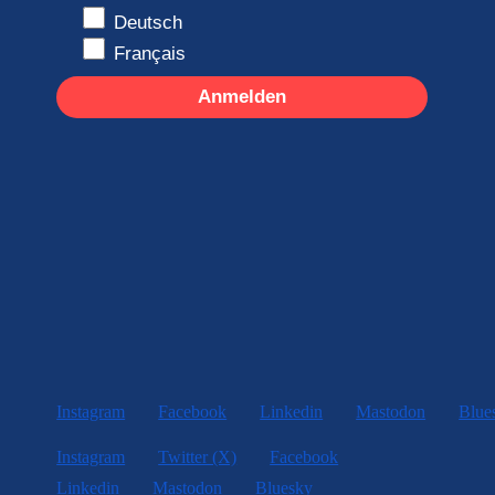
Deutsch
Français
Anmelden
Instagram
Facebook
Linkedin
Mastodon
Blue
Instagram
Twitter (X)
Facebook
Linkedin
Mastodon
Bluesky