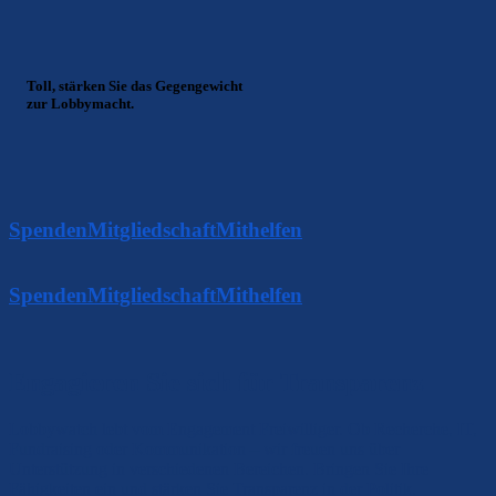
Toll, stärken Sie das Gegengewicht
zur Lobbymacht.
Spenden
Mitgliedschaft
Mithelfen
Spenden
Mitgliedschaft
Mithelfen
Engagieren Sie sich für Transparenz
Lobbywatch lebt vom Engagement Freiwilliger. Ob Recherche, IT,
Fundraising oder Kommunikation – wir freuen uns über
Unterstützung in verschiedenen Bereichen. Bringen Sie Ihre
Fähigkeiten ein und stärken Sie Transparenz in der Politik.