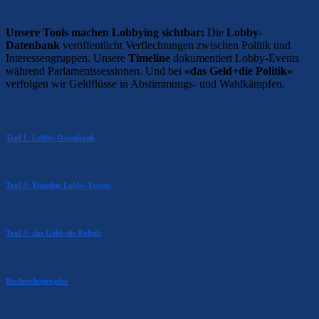
Unsere Tools machen Lobbying sichtbar:
Die
Lobby-
Datenbank
veröffentlicht Verflechtungen zwischen Politik und
Interessengruppen. Unsere
Timeline
dokumentiert Lobby-Events
während Parlamentssessionen. Und bei
«das Geld+die Politik»
verfolgen wir Geldflüsse in Abstimmungs- und Wahlkämpfen.
Tool 1: Lobby-Datenbank
Tool 2: Timeline Lobby-Events
Tool 3: das Geld+die Politik
Rechercheprojeke