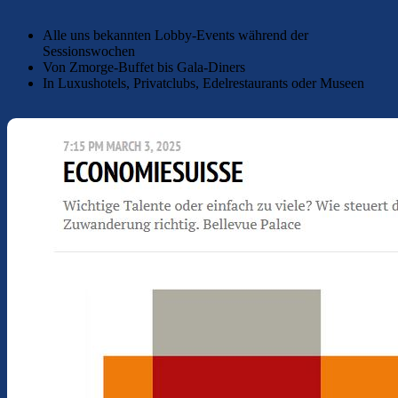
Alle uns bekannten Lobby-Events während der
Sessionswochen
Von Zmorge-Buffet bis Gala-Diners
In Luxushotels, Privatclubs, Edelrestaurants oder Museen